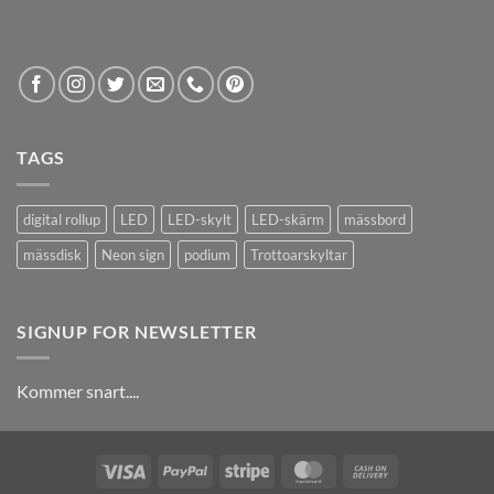
TAGS
digital rollup
LED
LED-skylt
LED-skärm
mässbord
mässdisk
Neon sign
podium
Trottoarskyltar
SIGNUP FOR NEWSLETTER
Kommer snart....
Visa
PayPal
Stripe
MasterCard
Cash